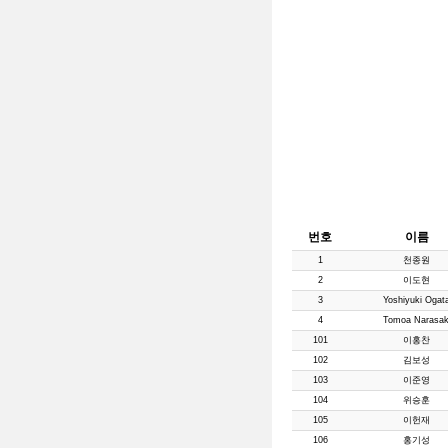
번호
이름
1
천종원
2
이도현
3
Yoshiyuki Ogat
4
Tomoa Narasak
101
이홍찬
102
김보성
103
이준영
104
위승훈
105
이헌재
106
홍기성