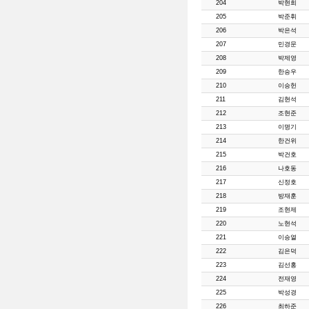
204
박현희
205
박준휘
206
박은석
207
민경문
208
박제영
209
한승우
210
이승헌
211
김현석
212
조현준
213
이명기
214
한건위
215
박건호
216
나호동
217
신정호
218
방재훈
219
조현제
220
노현석
221
이승열
222
김은덕
223
김선홍
224
전재영
225
박성경
226
최하준