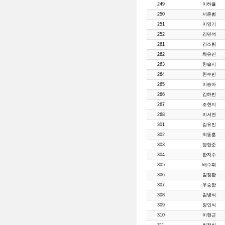
249
이하율
250
서준범
251
이영기
252
김민석
261
김소림
262
차유진
263
한솔지
264
한수민
265
이승아
266
김하빈
267
조현지
268
이서연
301
김유민
302
최동훈
303
맹한준
304
한지수
305
배수휘
306
김정환
307
우승한
308
김병식
309
정인식
310
이현근