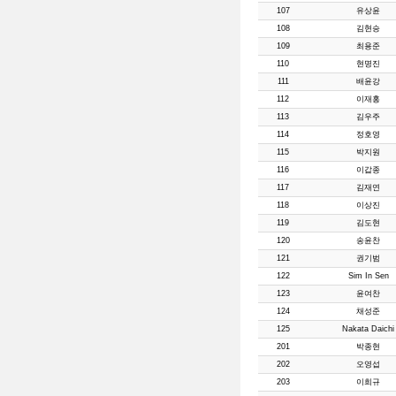
107
유상윤
108
김현승
109
최용준
110
현명진
111
배윤강
112
이재홍
113
김우주
114
정호영
115
박지원
116
이갑종
117
김재연
118
이상진
119
김도현
120
송윤찬
121
권기범
122
Sim In Sen
123
윤여찬
124
채성준
125
Nakata Daichi
201
박종현
202
오영섭
203
이희규