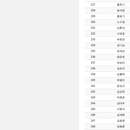
227
홍준기
228
윤여준
229
홍윤기
230
소수영
231
김훈성
232
이정호
233
박현찬
234
권기남
235
임재성
236
원준호
237
천승만
238
김은직
239
김홍택
240
박용빈
241
윤성근
242
김강욱
243
박현준
244
남대우
245
이현석
246
김재휘
247
김용현
248
장용훈