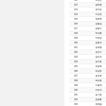
311
최정빈
312
김태현
313
전익진
314
이선진
315
최준혁
316
김범섭
317
김범수
318
박석환
319
이제성
320
김현석
321
김재원
322
김인수
323
김민규
324
김치호
325
유영학
326
박성준
327
송진호
328
박단웅
329
이원재
330
이반석
331
남기윤
332
김명훈
333
최예범