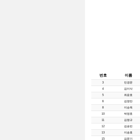
번호
이름
3
민경문
4
김이삭
5
최윤호
6
김영만
8
이승욱
10
박영효
11
김명규
12
김송빈
13
이송호
15
김문기