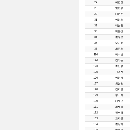
27
이영건
28
임한성
29
배현준
31
이현호
32
백경원
33
박은성
34
김창근
36
오건호
37
최준호
116
박수민
124
김하늘
123
조인영
125
권려진
126
이현정
127
최영은
128
김지영
129
정소이
130
배재은
131
최세리
132
장서영
133
고자영
134
김양희