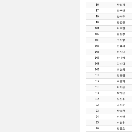
16
박성경
17
장부린
19
안재규
18
한명찬
101
이주연
102
김현경
103
고지영
104
한솔지
106
이지나
107
양다영
108
김예림
109
최연희
111
정유림
112
최은지
113
이희은
114
박하은
115
유진주
22
김세준
23
박승환
24
이재빈
25
이권우
26
빙준호