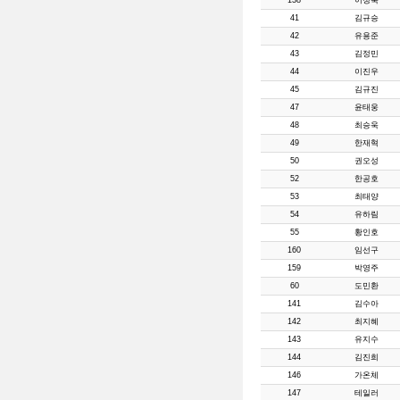
138
이정욱
41
김규승
42
유용준
43
김정민
44
이진우
45
김규진
47
윤태웅
48
최승욱
49
한재혁
50
권오성
52
한공호
53
최태양
54
유하림
55
황인호
160
임선구
159
박영주
60
도민환
141
김수아
142
최지혜
143
유지수
144
김진희
146
가온체
147
테일러