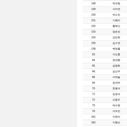
148
박규림
149
서미연
150
박소진
151
기혜미
152
황해인
153
양은진
154
강진희
155
김수연
158
백정흠
63
이도훈
64
장대환
65
김명휘
66
김선우
68
이하늘
69
장건하
70
한원석
71
김정규
72
오동우
75
박수현
76
서우진
161
지현아
162
이향선