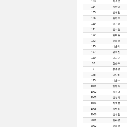
163
이소연
164
김하영
165
민예원
166
김진주
169
권진경
171
김서영
172
임예솔
173
윤태윤
175
이윤희
177
윤희진
180
이지연
20
한승우
9
홍준영
178
이다혜
135
이은수
1001
한원석
1002
김정규
1003
장건하
1004
이도훈
1005
김명휘
1006
장대환
2001
김하영
2002
윤태윤