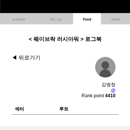
problem
My Log
Feed
Rank
< 웨이브락 러시아워 > 로그북
◀︎ 뒤로가기
김병창
@
Rank point
4410
섹터
루트