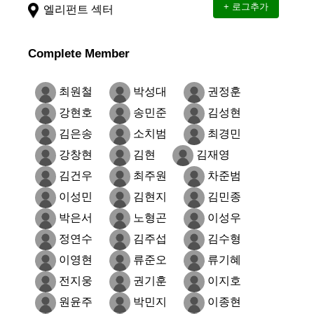
엘리펀트 섹터
Complete Member
최원철
박성대
권정훈
강현호
송민준
김성현
김은송
소치범
최경민
강창현
김현
김재영
김건우
최주원
차준범
이성민
김현지
김민종
박은서
노형곤
이성우
정연수
김주섭
김수형
이영현
류준오
류기혜
전지웅
권기훈
이지호
원윤주
박민지
이종현