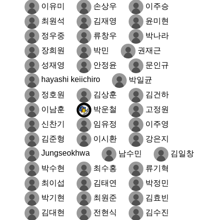
이유미
손상우
이주승
최원석
김재영
윤미현
정우중
류창우
박나라
장희원
박민
권재근
성재영
안정윤
문인규
hayashi keiichiro
박일균
정호원
김상훈
김건하
이남훈
박운철
고정원
신찬기
임유정
이주영
김준형
이시환
강은지
Jungseokhwa
남수민
김일창
박수현
최수홍
류기혁
최이섭
김태연
박정민
박기현
최원준
김효빈
김대현
전현식
김수진