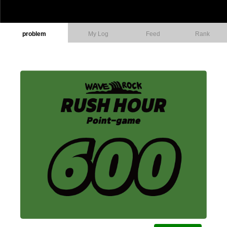
problem
My Log
Feed
Rank