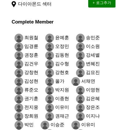
다이아몬드 섹터
Complete Member
최원철
윤예훈
송민준
임경륜
오정민
이소원
권정훈
김동현
강세별
김건우
김수형
변혜진
강창현
강현호
김묘진
김성현
올가
서채연
류준오
박지원
이영현
권기훈
이종현
김은혜
전지웅
이유미
장은조
장희원
권재근
이지나
박민
이승준
이유미