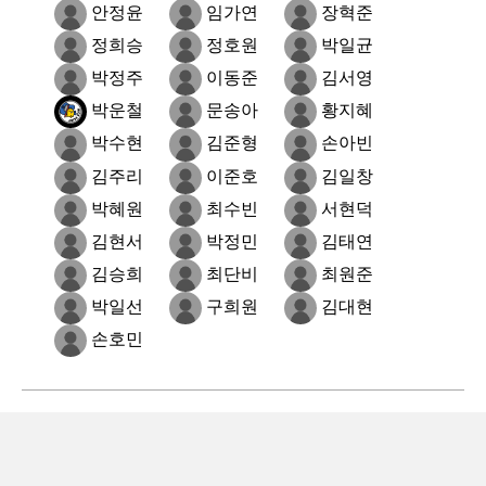
안정윤
임가연
장혁준
정희승
정호원
박일균
박정주
이동준
김서영
박운철
문송아
황지혜
박수현
김준형
손아빈
김주리
이준호
김일창
박혜원
최수빈
서현덕
김현서
박정민
김태연
김승희
최단비
최원준
박일선
구희원
김대현
손호민