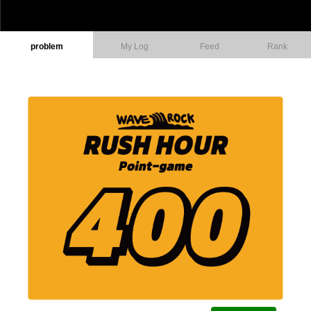
problem
My Log
Feed
Rank