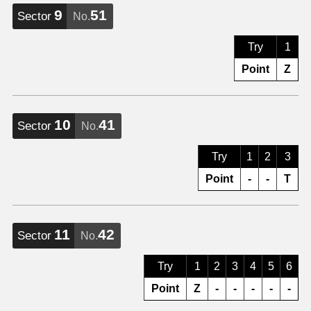
9
51
Sector
No.
Try
1
Point
Z
10
41
Sector
No.
Try
1
2
3
Point
-
-
T
11
42
Sector
No.
Try
1
2
3
4
5
6
Point
Z
-
-
-
-
-