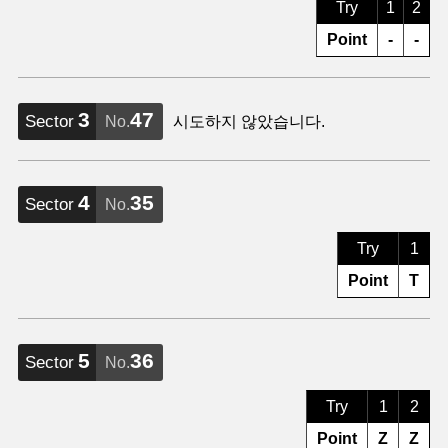
Try
1
2
Point
-
-
3
47
Sector
No.
시도하지 않았습니다.
4
35
Sector
No.
Try
1
Point
T
5
36
Sector
No.
Try
1
2
Point
Z
Z