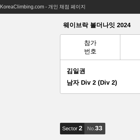
KoreaClimbing.com - 개인 채점 페이지
웨이브락 볼더나잇 2024
참가
번호
김일권
남자 Div 2 (Div 2)
2
33
Sector
No.