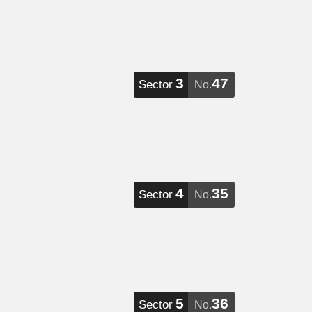
3
47
Sector
No.
4
35
Sector
No.
5
36
Sector
No.