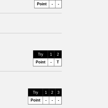
Point
-
-
Try
1
2
Point
-
T
Try
1
2
3
Point
-
-
-