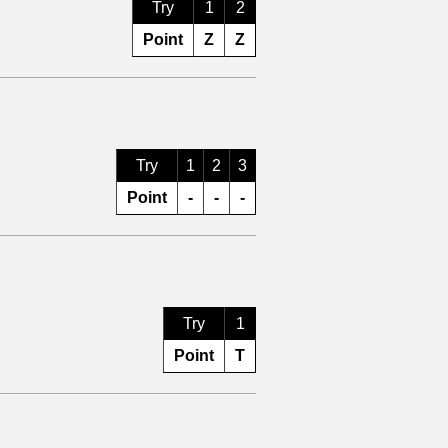
Try
1
2
Point
Z
Z
Try
1
2
3
Point
-
-
-
Try
1
Point
T