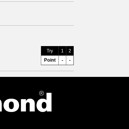
Try
1
2
Point
-
-