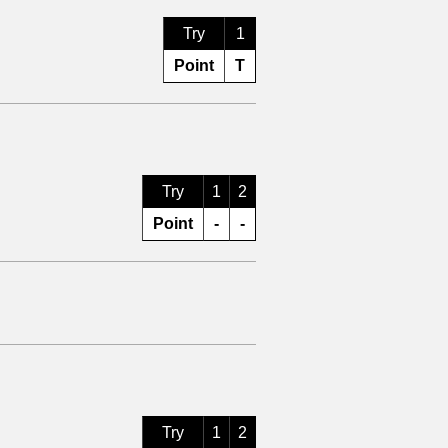
Try
1
Point
T
Try
1
2
Point
-
-
Try
1
2