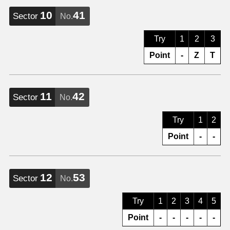
10
41
Sector
No.
Try
1
2
3
Point
-
Z
T
11
42
Sector
No.
Try
1
2
Point
-
-
12
53
Sector
No.
Try
1
2
3
4
5
Point
-
-
-
-
-