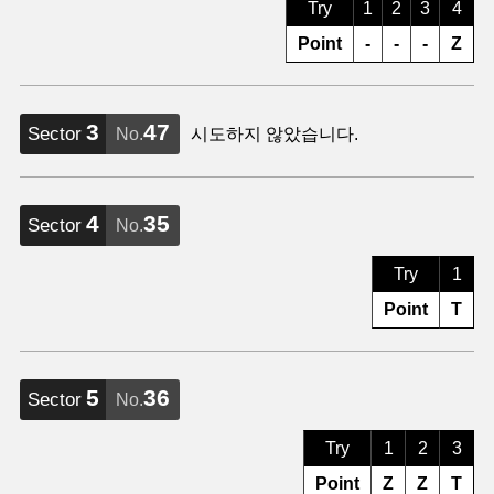
Try
1
2
3
4
Point
-
-
-
Z
3
47
Sector
No.
시도하지 않았습니다.
4
35
Sector
No.
Try
1
Point
T
5
36
Sector
No.
Try
1
2
3
Point
Z
Z
T