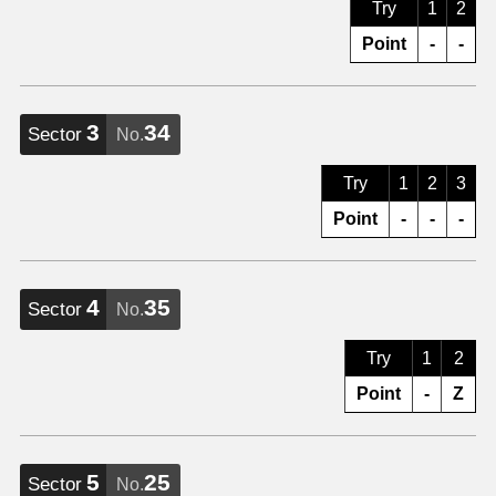
Try
1
2
Point
-
-
3
34
Sector
No.
Try
1
2
3
Point
-
-
-
4
35
Sector
No.
Try
1
2
Point
-
Z
5
25
Sector
No.