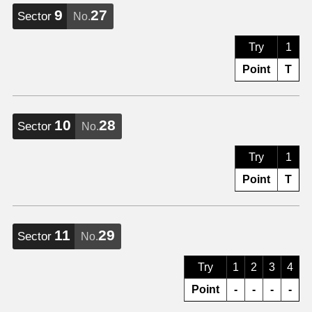
9
27
Sector
No.
Try
1
Point
T
10
28
Sector
No.
Try
1
Point
T
11
29
Sector
No.
Try
1
2
3
4
Point
-
-
-
-