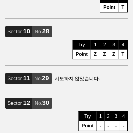
Point
T
10
28
Sector
No.
Try
1
2
3
4
Point
Z
Z
Z
T
11
29
Sector
No.
시도하지 않았습니다.
12
30
Sector
No.
Try
1
2
3
4
Point
-
-
-
-