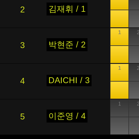
김재휘 / 1
2
1
박현준 / 2
3
1
DAICHI / 3
4
1
이준영 / 4
5