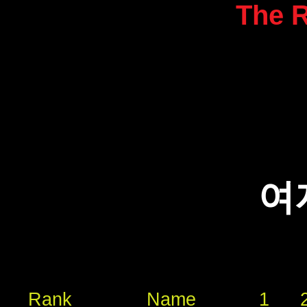
The R
여
Rank
Name
1