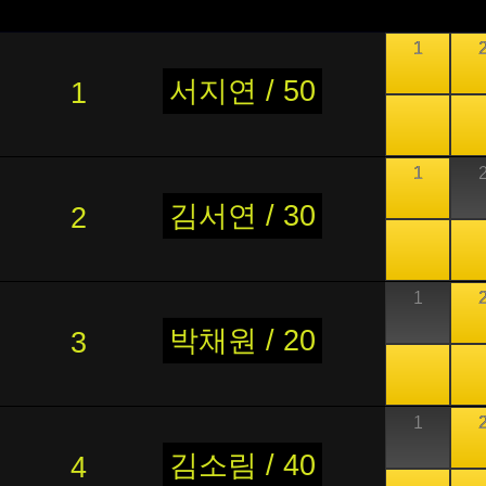
1
서지연 / 50
1
1
김서연 / 30
2
1
박채원 / 20
3
1
김소림 / 40
4