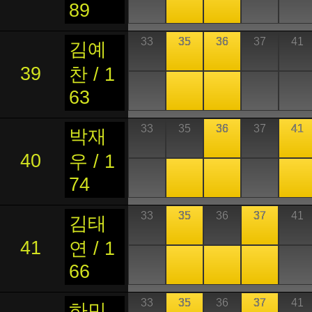
89
33
35
36
37
41
김예
39
찬 / 1
63
33
35
36
37
41
박재
40
우 / 1
74
33
35
36
37
41
김태
41
연 / 1
66
33
35
36
37
41
하민