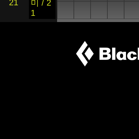
21
미 / 2
1