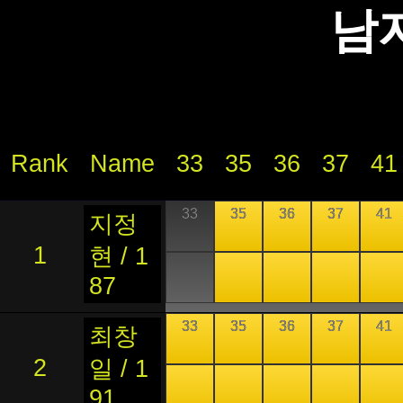
남자
Rank
Name
33
35
36
37
41
33
35
36
37
41
지정
1
현 / 1
87
33
35
36
37
41
최창
2
일 / 1
91