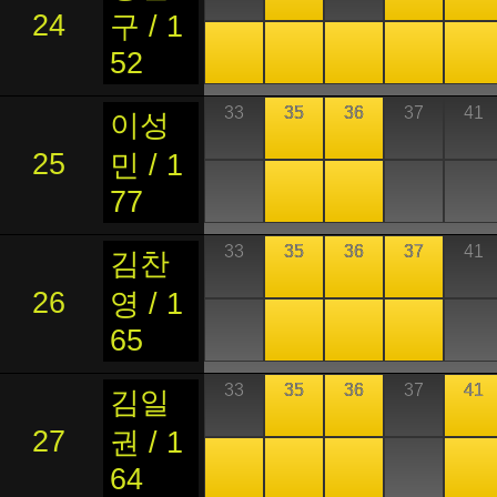
24
구 / 1
52
33
35
36
37
41
이성
25
민 / 1
77
33
35
36
37
41
김찬
26
영 / 1
65
33
35
36
37
41
김일
27
권 / 1
64