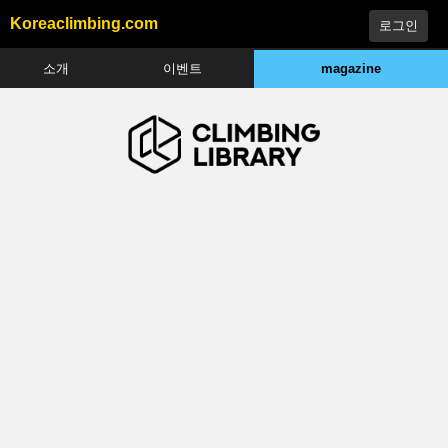
Koreaclimbing.com
소개
이벤트
magazine